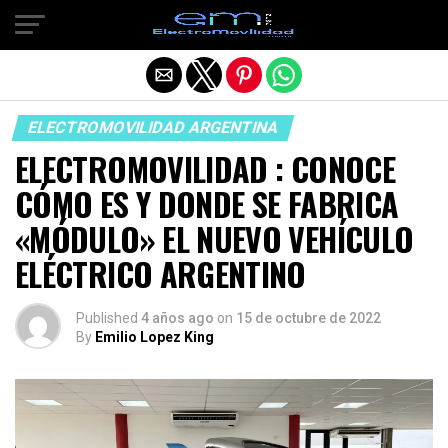
Salir de la versión móvil
ELECTROMOVILIDAD ARGENTINA
ELECTROMOVILIDAD : CONOCE
CÓMO ES Y DONDE SE FABRICA
«MÓDULO» EL NUEVO VEHÍCULO
ELÉCTRICO ARGENTINO
Published
4 años ago
on
15 de octubre de 2022
By
Emilio Lopez King