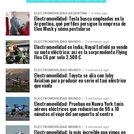
ELECTROMOVILIDAD ARGENTINA
6 días ago
Electromovilidad: Tesla busca empleados en la
Argentina, qué perfiles persigue la empresa de
Elon Musk y cómo postularse
ELECTROMOVILIDAD MUNDO
2 semanas ago
Electromovilidad en India, Royal Enfield ya vende
su moto eléctrica: así es la sorprendente Flying
Flea C6 por solo 2.500 €
ELECTROMOVILIDAD MUNDO
3 semanas ago
Electromovilidad: Toyota se alía con Joby
Aviation para producir en serie el taxi eléctrico
que vuela
ELECTROMOVILIDAD MUNDO
3 semanas ago
Electromovilidad: Prueban en Nueva York taxis
aéreos eléctricos que reducirían de 90 a 10
minutos el viaje del aeropuerto al centro
ELECTROMOVILIDAD MUNDO
4 semanas ago
Electromovilidad: lo más increíble que vimos en