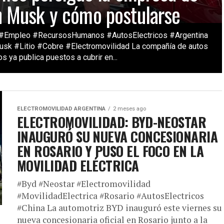
n Musk y cómo postularse
#Empleo #RecursosHumanos #AutosElectricos #Argentina
sk #Litio #Cobre #Electromovilidad La compañía de autos
os ya publica puestos a cubrir en...
ELECTROMOVILIDAD ARGENTINA
2 meses ago
ELECTROMOVILIDAD: BYD-NEOSTAR
INAUGURÓ SU NUEVA CONCESIONARIA
EN ROSARIO Y PUSO EL FOCO EN LA
MOVILIDAD ELÉCTRICA
#Byd #Neostar #Electromovilidad
#MovilidadElectrica #Rosario #AutosElectricos
#China La automotriz BYD inauguró este viernes su
nueva concesionaria oficial en Rosario junto a la