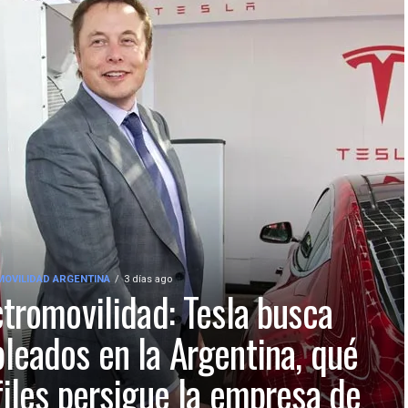
OVILIDAD ARGENTINA
3 días ago
ctromovilidad: Tesla busca
leados en la Argentina, qué
files persigue la empresa de