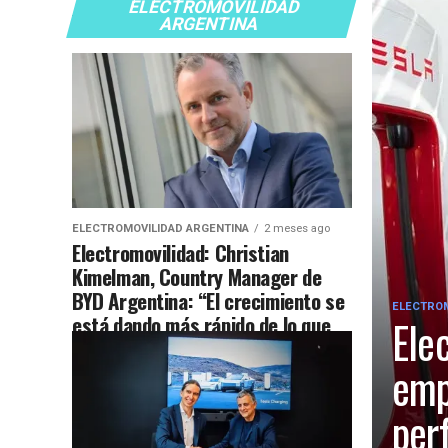
ELECTROMOVILIDAD
ARGENTINA
ELECTROMOVILIDAD ARGENTINA
2 meses ago
Electromovilidad: Christian
Kimelman, Country Manager de
BYD Argentina: “El crecimiento se
ELECTROM
está dando más rápido de lo que
Ele
imaginábamos”
emp
per