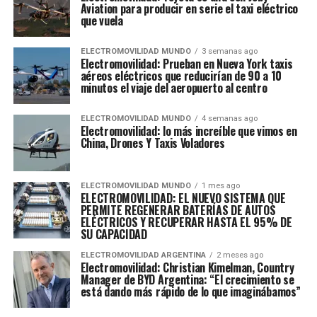
Aviation para producir en serie el taxi eléctrico
que vuela
ELECTROMOVILIDAD MUNDO
3 semanas ago
Electromovilidad: Prueban en Nueva York taxis
aéreos eléctricos que reducirían de 90 a 10
minutos el viaje del aeropuerto al centro
ELECTROMOVILIDAD MUNDO
4 semanas ago
Electromovilidad: lo más increíble que vimos en
China, Drones Y Taxis Voladores
ELECTROMOVILIDAD MUNDO
1 mes ago
ELECTROMOVILIDAD: EL NUEVO SISTEMA QUE
PERMITE REGENERAR BATERÍAS DE AUTOS
ELÉCTRICOS Y RECUPERAR HASTA EL 95% DE
SU CAPACIDAD
ELECTROMOVILIDAD ARGENTINA
2 meses ago
Electromovilidad: Christian Kimelman, Country
Manager de BYD Argentina: “El crecimiento se
está dando más rápido de lo que imaginábamos”