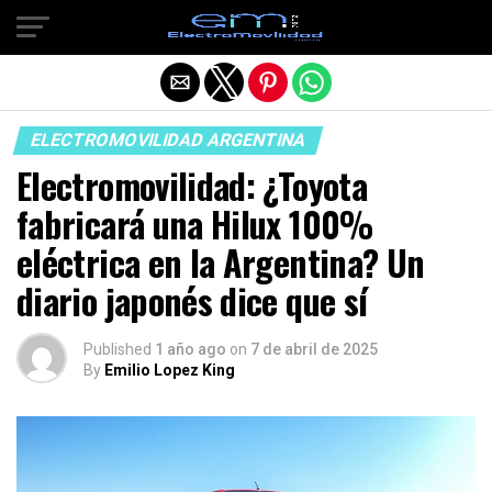
Salir de la versión móvil
ELECTROMOVILIDAD ARGENTINA
Electromovilidad: ¿Toyota
fabricará una Hilux 100%
eléctrica en la Argentina? Un
diario japonés dice que sí
Published
1 año ago
on
7 de abril de 2025
By
Emilio Lopez King