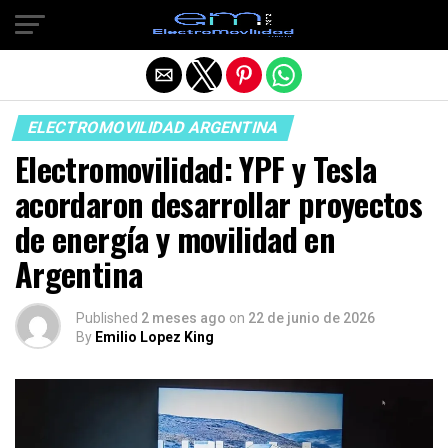
Salir de la versión móvil
ELECTROMOVILIDAD ARGENTINA
Electromovilidad: YPF y Tesla
acordaron desarrollar proyectos
de energía y movilidad en
Argentina
Published
2 meses ago
on
22 de junio de 2026
By
Emilio Lopez King