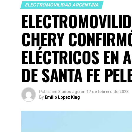
ELECTROMOVILIDAD ARGENTINA
ELECTROMOVILID
CHERY CONFIRM
ELÉCTRICOS EN A
DE SANTA FE PEL
Published
3 años ago
on
17 de febrero de 2023
By
Emilio Lopez King