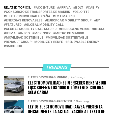
RELATED TOPICS:
ACCENTURE
ARRIVA
BOLT
CABIFY
CONSORCIO DE TRANSPORTES DE MADRID
DELOITTE
ELECTROMOVILIDAD ESPAÑA
EMT MADRID
ENERGIAS RENOVABLES
EUROPCAR MOBILITY GROUP
EY
FEATURED
GLOBAL MOBILITY CALL
GLOBAL MOBILITY CALL MADRID
HIDROGENO VERDE
IBERIA
IFEMA
INECO
MCKINSEY
METRO DE MADRID
MOVILIDAD SOSTENIBLE
MOVILIDAD SUSTENTABLE
RENAULT GROUP - MOBILIZE Y RENFE
RENEWABLE ENERGY
SMOBHUB
TRENDING
ELECTROMOVILIDAD MUNDO
4 años ago
ELECTROMOVILIDAD: EL MERCEDES BENZ VISION
EQXX SUPERA LOS 1000 KILÓMETROS CON UNA
SOLA CARGA
ELECTROMOVILIDAD ARGENTINA
3 años ago
LEY DE ELECTROMOVILIDAD: AAVEA PRESENTA
OFICIALMENTE LA ACTUALIZACIÓN AL TEXTO DE