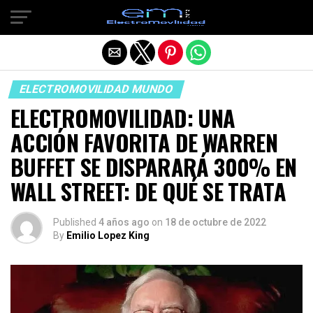
Salir de la versión móvil
ELECTROMOVILIDAD MUNDO
ELECTROMOVILIDAD: UNA
ACCIÓN FAVORITA DE WARREN
BUFFET SE DISPARARÁ 300% EN
WALL STREET: DE QUÉ SE TRATA
Published
4 años ago
on
18 de octubre de 2022
By
Emilio Lopez King