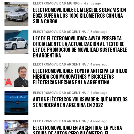
ELECTROMOVILIDAD MUNDO
4 años ago
ELECTROMOVILIDAD: EL MERCEDES BENZ VISION
EQXX SUPERA LOS 1000 KILÓMETROS CON UNA
SOLA CARGA
ELECTROMOVILIDAD ARGENTINA
3 años ago
LEY DE ELECTROMOVILIDAD: AAVEA PRESENTA
OFICIALMENTE LA ACTUALIZACIÓN AL TEXTO DE
LEY DE PROMOCIÓN DE MOVILIDAD SUSTENTABLE
EN ARGENTINA
ELECTROMOVILIDAD ARGENTINA
4 años ago
ELECTROMOVILIDAD: TOYOTA ANTICIPA LA HILUX
HÍBRIDA CON MONOPATINES Y BICICLETAS
ELÉCTRICAS HECHAS EN LA ARGENTINA
ELECTROMOVILIDAD ARGENTINA
4 años ago
AUTOS ELÉCTRICOS VOLKSWAGEN: QUÉ MODELOS
SE VENDERÁN EN ARGENINA EN 2022
ELECTROMOVILIDAD ARGENTINA
4 años ago
ELECTROMOVILIDAD EN ARGENTINA: EN PLENA
SEQUÍA DE AUTOS CERO KILÓMETRO, EL