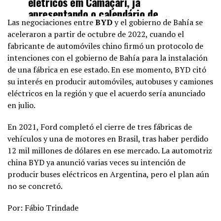
elétricos em Camaçari, já
apresentando o calendário de
Las negociaciones entre
BYD
y el gobierno de Bahía se
implantação e todos os detalhes que
aceleraron a partir de octubre de 2022, cuando el
vão trazer mais emprego e renda
fabricante de automóviles chino firmó un protocolo de
para baianas e baianos.
intenciones con el gobierno de Bahía para la instalación
#BoraTrabalhar
!
de una fábrica en ese estado. En ese momento, BYD citó
pic.twitter.com/0RdhgmiK9S
su interés en producir automóviles, autobuses y camiones
eléctricos en la región y que el acuerdo sería anunciado
— Jerônimo Rodrigues
en julio.
(@Jeronimoba13)
June 28, 2023
En 2021, Ford completó el cierre de tres fábricas de
vehículos y una de motores en Brasil, tras haber perdido
12 mil millones de dólares en ese mercado. La automotriz
china BYD ya anunció varias veces su intención de
producir buses eléctricos en Argentina, pero el plan aún
no se concretó.
Por: Fábio Trindade