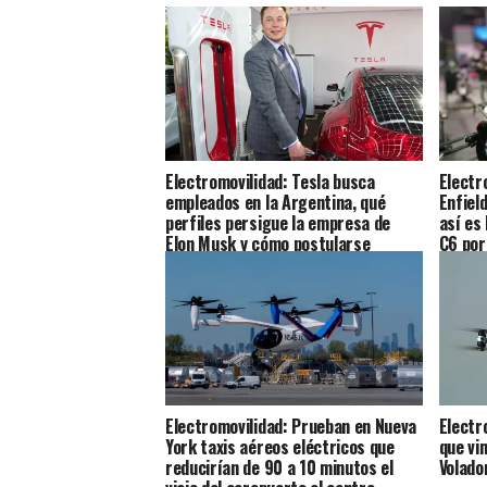
Electromovilidad: Tesla busca
Electr
empleados en la Argentina, qué
Enfiel
perfiles persigue la empresa de
así es
Elon Musk y cómo postularse
C6 por
Electromovilidad: Prueban en Nueva
Electr
York taxis aéreos eléctricos que
que vi
reducirían de 90 a 10 minutos el
Volado