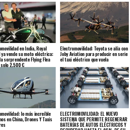
omovilidad en India, Royal
Electromovilidad: Toyota se alía con
d ya vende su moto eléctrica:
Joby Aviation para producir en serie
 la sorprendente Flying Flea
el taxi eléctrico que vuela
 solo 2.500 €
ELECTROMOVILIDAD: EL NUEVO
omovilidad: lo más increíble
SISTEMA QUE PERMITE REGENERAR
mos en China, Drones Y Taxis
BATERÍAS DE AUTOS ELÉCTRICOS Y
res