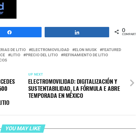
0
Compartir
Compartir
COMPARTI
RIAS DE LITIO
ELECTROMOVILIDAD
ELON MUSK
FEATURED
ICE
LITIO
PRECIO DEL LITIO
REFINAMIENTO DE LITIO
ICOS
UP NEXT
RCEDES
ELECTROMOVILIDAD: DIGITALIZACIÓN Y
500
SUSTENTABILIDAD, LA FÓRMULA E ABRE
TEMPORADA EN MÉXICO
ITIO
YOU MAY LIKE