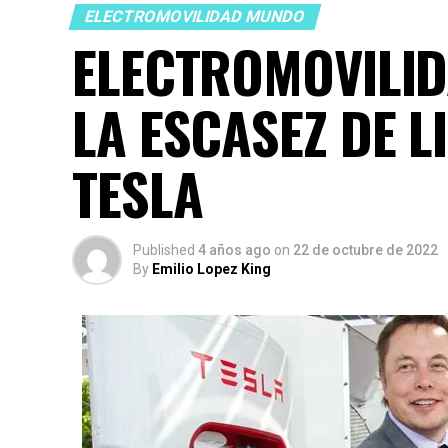
ELECTROMOVILIDAD MUNDO
ELECTROMOVILID
LA ESCASEZ DE L
TESLA
Published
4 años ago
on
22 de octubre de 2022
By
Emilio Lopez King