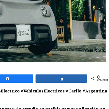
0
Compartir
Compartir
COMPARTI
Electrico #VehiculosElectricos #Carilo #Argentina
rancesa. Se estudia su posible comercialización en