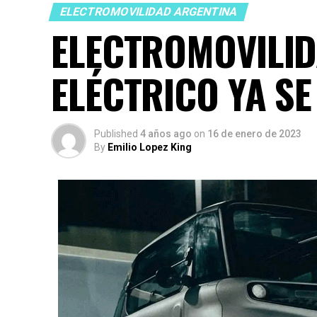
ELECTROMOVILIDAD ARGENTINA
ELECTROMOVILID
ELÉCTRICO YA SE
Published
4 años ago
on
16 de enero de 2023
By
Emilio Lopez King