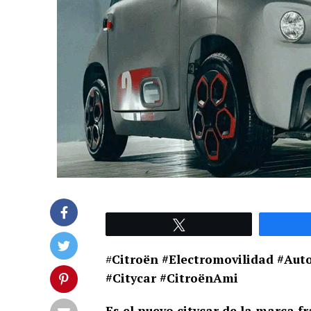
Twittear
#
Citroën #Electromovilidad #Auto
#Citycar #CitroënAmi
Es el nuevo citycar de la marca f